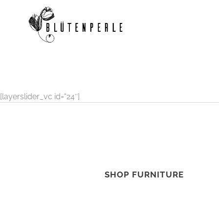
[layerslider_vc id=“24″]
SHOP FURNITURE